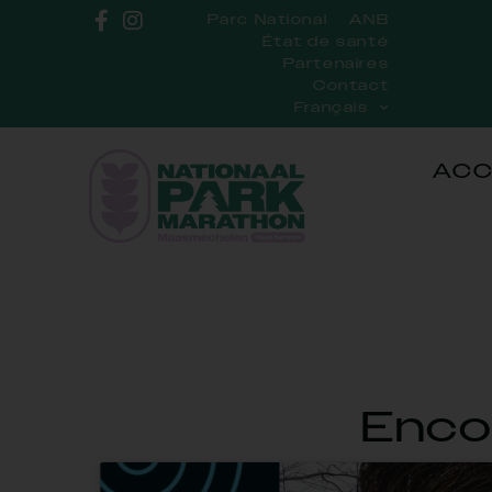
Parc National
ANB
État de santé
Partenaires
Contact
Français
ACC
Encor